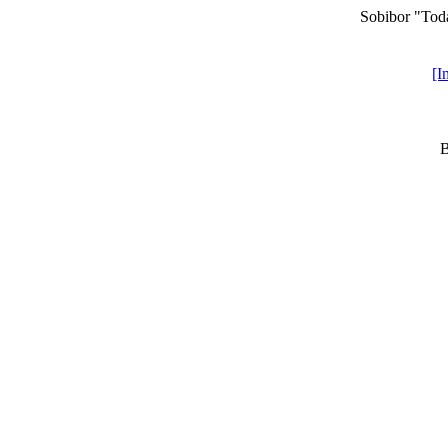
Sobibor "Toda
[I
B