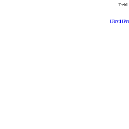
Trebli
[First]
[Pr