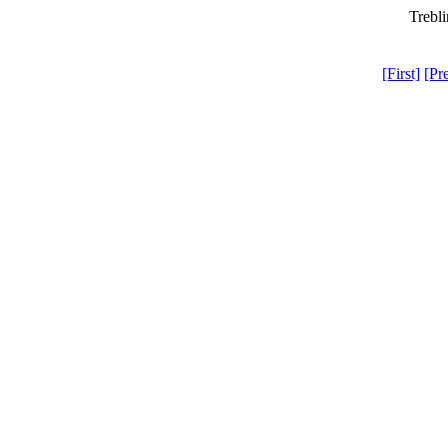
Trebli
[First]
[Pr