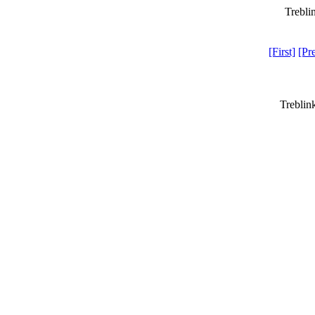
Trebli
[First]
[Pr
Treblin